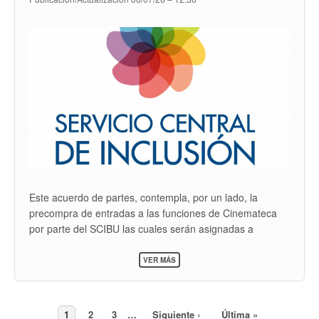
Este acuerdo de partes, contempla, por un lado, la
precompra de entradas a las funciones de Cinemateca
por parte del SCIBU las cuales serán asignadas a
estudiantes de la Udelar con beca para que asistan
SOBRE
gratuitamente a las funciones.
VER MÁS
CONVENIO
CON
CINEMATECA
PARA
LA
Page
1
Page
2
Page
3
…
Siguiente
Siguiente ›
Última
Última »