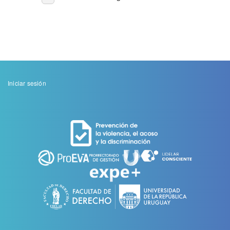
Paginación
COMUNIDAD
página
página
DE
LA
UDELAR
Menu
Iniciar sesión
de
cuenta
de
usuario