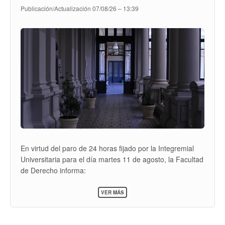
Publicación/Actualización
07/08/26 – 13:39
En virtud del paro de 24 horas fijado por la Integremial
Universitaria para el día martes 11 de agosto, la Facultad
de Derecho informa:
El Edificio Central estará abierto con guardia gremial
SOBRE
VER MÁS
COMUNICADO
durante toda la jornada.
POR
El Edificio Anexo (Colonia 1801) permanecerá
EL
PARO
cerrado durante toda la jornada.