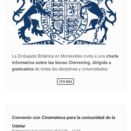
La Embajada Británica en Montevideo invita a una
charla
informativa sobre las becas Chevening, dirigida a
graduados
de todas las disciplinas y universidades
interesados en cursar una maestría en el Reino Unido.
SOBRE
VER MÁS
CHARLA
La actividad se realizará el
jueves 6 de agosto, de
INFORMATIVA
18:30 a 20:00 horas
, en el Espacio Colabora (Sala E),
SOBRE
LAS
ubicado en Arenal Grande entre Avenida Uruguay y
BECAS
Mercedes, Montevideo.
CHEVENING
DIRIGIDA
Convenio con Cinemateca para la comunidad de la
A
GRADUADOS
Udelar
Publicación/Actualización
06/07/26 – 12:36