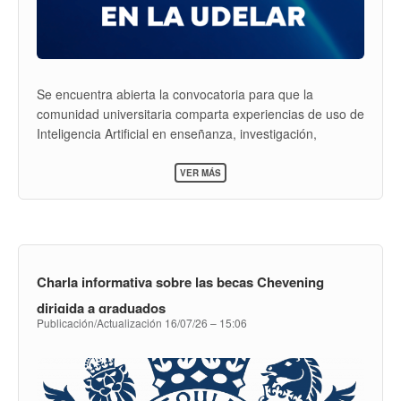
Se encuentra abierta la convocatoria para que la
comunidad universitaria comparta experiencias de uso de
Inteligencia Artificial en enseñanza, investigación,
extensión, gestión y salud. Las propuestas serán insumo
SOBRE
para las Jornadas de Inteligencia Artificial (agosto –
VER MÁS
EXPERIENCIAS
setiembre) y para las guías institucionales de la Udelar.
DE
USO
DE
IA
EN
LA
Charla informativa sobre las becas Chevening
UDELAR
dirigida a graduados
Publicación/Actualización
16/07/26 – 15:06