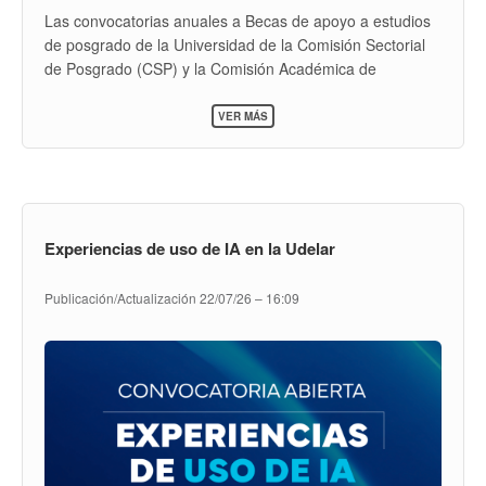
Las convocatorias anuales a Becas de apoyo a estudios
de posgrado de la Universidad de la Comisión Sectorial
de Posgrado (CSP) y la Comisión Académica de
Posgrado (CAP) estarán abiertas hasta las 11:59 am del
SOBRE
20 de agosto.
VER MÁS
ABREN
LAS
El 27 de julio abren las convocatorias a Becas de apoyo a
CONVOCATORIAS
A
estudios de posgrado en la Universidad de la República
BECAS
(Udelar). Estas convocatorias son las Becas de apoyo
DE
para la finalización de estudios de posgrado en la Udelar
APOYO
Experiencias de uso de IA en la Udelar
A
y las Becas de apoyo a docentes para estudios de
ESTUDIOS
posgrado, gestionadas por la CSP y la CAP.
DE
Publicación/Actualización
22/07/26 – 16:09
POSGRADO