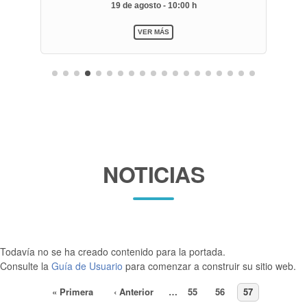
19 de agosto - 10:00 h
VER MÁS
NOTICIAS
Todavía no se ha creado contenido para la portada.
Consulte la
Guía de Usuario
para comenzar a construir su sitio web.
Primera
« Primera
Página
‹ Anterior
…
Page
55
Page
56
Page
57
Paginación
página
anterior