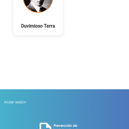
Duvimioso Terra
Menu
Iniciar sesión
de
cuenta
de