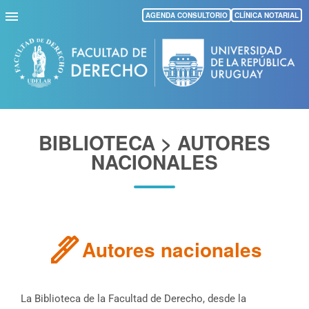
Pasar
AGENDA CONSULTORIO
CLÍNICA NOTARIAL
al
contenido
principal
BIBLIOTECA > AUTORES
NACIONALES
ink_pen
Autores nacionales
La Biblioteca de la Facultad de Derecho, desde la