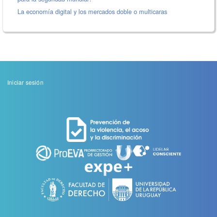
La economía digital y los mercados doble o multicaras
Menu
Iniciar sesión
de
cuenta
de
usuario