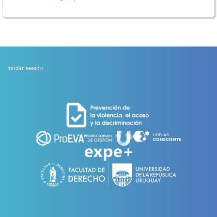
Menu
Iniciar sesión
de
cuenta
de
usuario