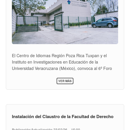
El Centro de Idiomas Región Poza Rica Tuxpan y el
Instituto en Investigaciones en Educación de la
Universidad Veracruzana (México), convoca al 6º Foro
Internacional de Lenguas Extranjeras “Lenguas,
SOBRE
Docencia, Investigación y sus aplicaciones”.
VER MÁS
FORO
INTERNACIONAL
El evento tendrá lugar el 10 de abril de 2026 a partir de la
DE
LENGUAS
9:00 h. (hora local) en modalidad virtual sincrónica a
EXTRANJERAS
través de la plataforma Zoom.
Instalación del Claustro de la Facultad de Derecho
Publicación/Actualización
23/02/26 – 15:00