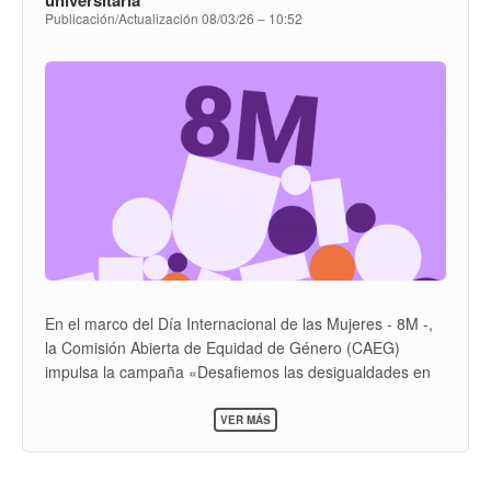
Publicación/Actualización
08/03/26 – 10:52
En el marco del Día Internacional de las Mujeres - 8M -,
la Comisión Abierta de Equidad de Género (CAEG)
impulsa la campaña «Desafiemos las desigualdades en
la vida universitaria». A través de datos y relatos
SOBRE
exponemos las desigualdades presentes en la
VER MÁS
DESAFIEMOS
Universidad de la República (Udelar) para
LAS
problematizarlas y seguir avanzando en la
DESIGUALDADES
EN