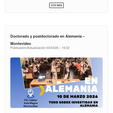
SOBRE
VER MÁS
8M:
DÍA
INTERNACIONAL
DE
LA
MUJERES.
VIVIR
Doctorado y postdoctorado en Alemania –
Y
SENTIRSE
Montevideo
IGUALES.
Publicación/Actualización
03/03/26 – 16:32