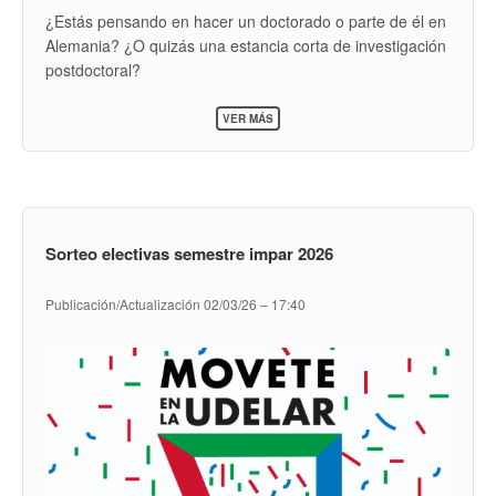
¿Estás pensando en hacer un doctorado o parte de él en
Alemania? ¿O quizás una estancia corta de investigación
postdoctoral?
📍
Montevideo | 10 de marzo | FIC-Udelar | 9:30 – 16:30
SOBRE
VER MÁS
DOCTORADO
Y
🗓️
Postulate hasta el 8 de marzo
POSTDOCTORADO
EN
ALEMANIA
–
MONTEVIDEO
Sorteo electivas semestre impar 2026
Publicación/Actualización
02/03/26 – 17:40