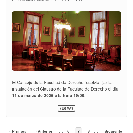
El Consejo de la Facultad de Derecho resolvió fijar la
instalación del Claustro de la Facultad de Derecho el día
11 de marzo de 2026 a la hora 19:00.
El encuentro se realizará en la Sala del Consejo, ubicada
SOBRE
VER MÁS
INSTALACIÓN
en el primer piso del Edificio Central.
DEL
CLAUSTRO
DE
LA
Primera
« Primera
Página
‹ Anterior
…
Page
6
Page
7
Page
8
…
Siguiente
Siguiente ›