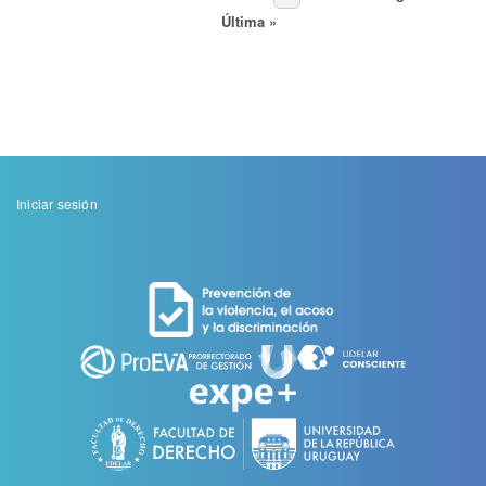
Paginación
FACULTAD
página
anterior
página
Última
Última »
DE
página
DERECHO
Menu
Iniciar sesión
de
cuenta
de
usuario