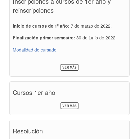
Inscripciones a cursos de 1er año y
14/02/22
reinscripciones
Inicio de cursos de 1º año:
7 de marzo de 2022.
Finalización primer semestre:
30 de junio de 2022.
Modalidad de cursado
SOBRE
VER MÁS
INSCRIPCIONES
A
CURSOS
DE
Cursos 1er año
1ER
AÑO
Y
SOBRE
REINSCRIPCIONES
VER MÁS
CURSOS
1ER
AÑO
Resolución