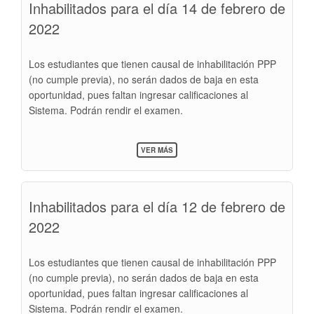
Inhabilitados para el día 14 de febrero de
15
DE
2022
FEBRERO
DE
2022
Los estudiantes que tienen causal de inhabilitación PPP
(no cumple previa), no serán dados de baja en esta
oportunidad, pues faltan ingresar calificaciones al
Sistema. Podrán rendir el examen.
SOBRE
VER MÁS
INHABILITADOS
PARA
EL
DÍA
Inhabilitados para el día 12 de febrero de
14
DE
2022
FEBRERO
DE
2022
Los estudiantes que tienen causal de inhabilitación PPP
(no cumple previa), no serán dados de baja en esta
oportunidad, pues faltan ingresar calificaciones al
Sistema. Podrán rendir el examen.