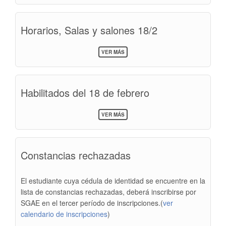
|
BECAS
PARA
Horarios, Salas y salones 18/2
ESTADÍAS
DE
INVESTIGACIÓN/TRABAJO
SOBRE
(ACTUALIZADO)
VER MÁS
HORARIOS,
SALAS
Y
SALONES
Habilitados del 18 de febrero
18/2
SOBRE
VER MÁS
HABILITADOS
DEL
18
DE
Constancias rechazadas
FEBRERO
El estudiante cuya cédula de identidad se encuentre en la
lista de constancias rechazadas, deberá inscribirse por
SGAE en el tercer período de inscripciones.(
ver
calendario de inscripciones
)