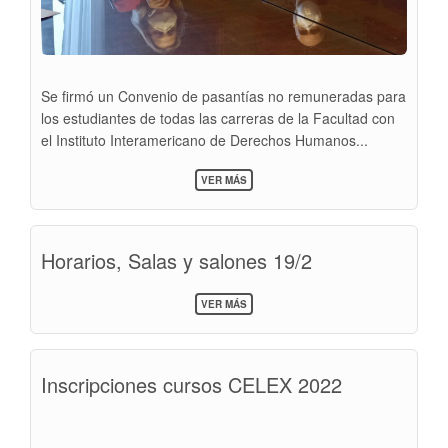
Se firmó un Convenio de pasantías no remuneradas para
los estudiantes de todas las carreras de la Facultad con
el Instituto Interamericano de Derechos Humanos...
SOBRE
VER MÁS
CONVENIO
DE
PASANTÍAS
NO
Horarios, Salas y salones 19/2
REMUNERADAS
SOBRE
VER MÁS
HORARIOS,
SALAS
Y
SALONES
Inscripciones cursos CELEX 2022
19/2