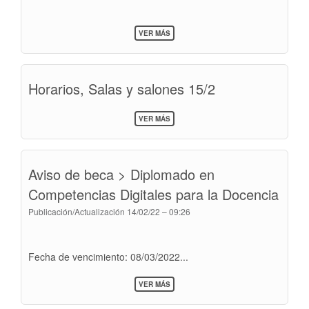
ESPECIALIZACIÓN
EN
SOBRE
DERECHO
VER MÁS
INHABILITADOS
FINANCIERO
PARA
EL
DÍA
Horarios, Salas y salones 15/2
18
DE
FEBRERO
SOBRE
DE
VER MÁS
HORARIOS,
2022
SALAS
Y
SALONES
Aviso de beca > Diplomado en
15/2
Competencias Digitales para la Docencia
Publicación/Actualización
14/02/22 – 09:26
Fecha de vencimiento: 08/03/2022...
SOBRE
VER MÁS
AVISO
DE