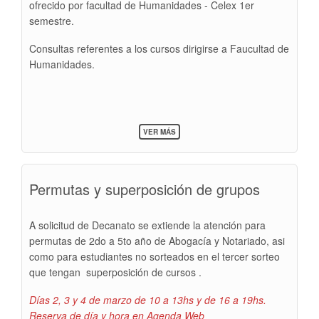
ofrecido por facultad de Humanidades - Celex 1er
semestre.
Consultas referentes a los cursos dirigirse a Faucultad de
Humanidades.
SOBRE
VER MÁS
SORTEADOS
CELEX
1ER
SEMESTRE
Permutas y superposición de grupos
2022
A solicitud de Decanato se extiende la atención para
permutas de 2do a 5to año de Abogacía y Notariado, asi
como para estudiantes no sorteados en el tercer sorteo
que tengan superposición de cursos .
Días 2, 3 y 4 de marzo de 10 a 13hs y de 16 a 19hs.
Reserva de día y hora en Agenda Web