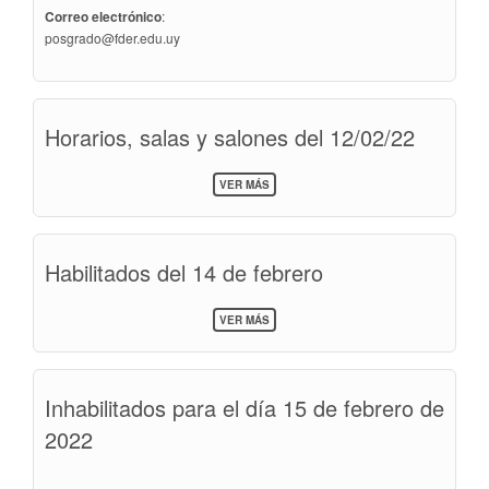
Correo electrónico
:
@
Horarios, salas y salones del 12/02/22
SOBRE
VER MÁS
HORARIOS,
SALAS
Y
SALONES
Habilitados del 14 de febrero
DEL
12/02/22
SOBRE
VER MÁS
HABILITADOS
DEL
14
DE
Inhabilitados para el día 15 de febrero de
FEBRERO
2022