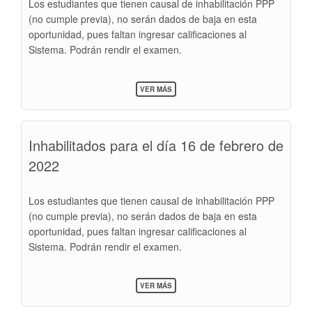
Los estudiantes que tienen causal de inhabilitación PPP
(no cumple previa), no serán dados de baja en esta
oportunidad, pues faltan ingresar calificaciones al
Sistema. Podrán rendir el examen.
SOBRE
VER MÁS
INHABILITADOS
PARA
EL
DÍA
Inhabilitados para el día 16 de febrero de
15
DE
2022
FEBRERO
DE
2022
Los estudiantes que tienen causal de inhabilitación PPP
(no cumple previa), no serán dados de baja en esta
oportunidad, pues faltan ingresar calificaciones al
Sistema. Podrán rendir el examen.
SOBRE
VER MÁS
INHABILITADOS
PARA