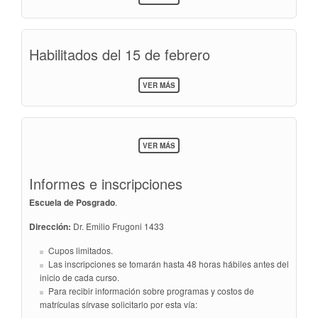
PROCESO
DE
INSCRIPCIÓN
A
Habilitados del 15 de febrero
CURSOS
SOBRE
VER MÁS
HABILITADOS
DEL
15
DE
FEBRERO
SOBRE
VER MÁS
ESCUELA
DE
POSGRADO
Informes e inscripciones
>
INFORMES
Escuela de Posgrado
.
E
INSCRIPCIONES
Dirección:
Dr. Emilio Frugoni 1433
Cupos limitados.
Las inscripciones se tomarán hasta 48 horas hábiles antes del
inicio de cada curso.
Para recibir información sobre programas y costos de
matrículas sírvase solicitarlo por esta vía: