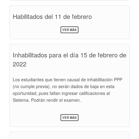
Y
SALONES
Habilitados del 11 de febrero
DEL
11/02/22
SOBRE
VER MÁS
HABILITADOS
DEL
11
DE
Inhabilitados para el día 15 de febrero de
FEBRERO
2022
Los estudiantes que tienen causal de inhabilitación PPP
(no cumple previa), no serán dados de baja en esta
oportunidad, pues faltan ingresar calificaciones al
Sistema. Podrán rendir el examen.
SOBRE
VER MÁS
INHABILITADOS
PARA
EL
DÍA