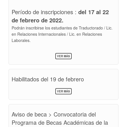
Período de inscripciones :
del 17 al 22
de febrero de 2022.
Podrán inscribirse los estudiantes de Traductorado / Lic.
en Relaciones Internacionales / Lic. en Relaciones
Laborales.
SOBRE
VER MÁS
INSCRIPCIONES
CURSOS
CELEX
2022
Habilitados del 19 de febrero
SOBRE
VER MÁS
HABILITADOS
DEL
19
DE
Aviso de beca > Convocatoria del
FEBRERO
Programa de Becas Académicas de la