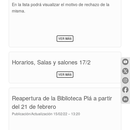
En la lista podrá visualizar el motivo de rechazo de la
misma.
SOBRE
VER MÁS
CONSTANCIAS
RECHAZADAS
Horarios, Salas y salones 17/2
SOBRE
VER MÁS
HORARIOS,
SALAS
Y
SALONES
Reapertura de la Biblioteca Plá a partir
17/2
del 21 de febrero
Publicación/Actualización
15/02/22 – 13:20