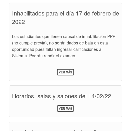
BECA
>
Inhabilitados para el día 17 de febrero de
DIPLOMADO
EN
2022
COMPETENCIAS
DIGITALES
PARA
LA
Los estudiantes que tienen causal de inhabilitación PPP
DOCENCIA
(no cumple previa), no serán dados de baja en esta
oportunidad pues faltan ingresar calificaciones al
Sistema. Podrán rendir el examen.
SOBRE
VER MÁS
INHABILITADOS
PARA
EL
DÍA
Horarios, salas y salones del 14/02/22
17
DE
FEBRERO
SOBRE
DE
VER MÁS
HORARIOS,
2022
SALAS
Y
SALONES
DEL