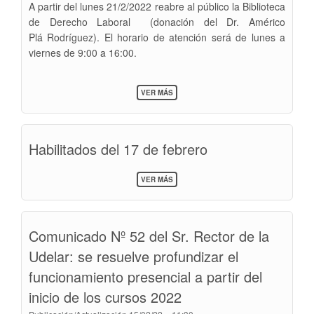
A partir del lunes 21/2/2022 reabre al público la Biblioteca
de Derecho Laboral (donación del Dr. Américo
Plá Rodríguez). El horario de atención será de lunes a
viernes de 9:00 a 16:00.
SOBRE
VER MÁS
REAPERTURA
DE
LA
BIBLIOTECA
Habilitados del 17 de febrero
PLÁ
A
PARTIR
SOBRE
DEL
VER MÁS
HABILITADOS
21
DEL
DE
17
FEBRERO
DE
Comunicado Nº 52 del Sr. Rector de la
FEBRERO
Udelar: se resuelve profundizar el
funcionamiento presencial a partir del
inicio de los cursos 2022