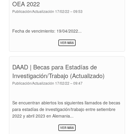
OEA 2022
Publicación/Actualización
17/02/22 – 09:53
Fecha de vencimiento: 19/04/2022...
SOBRE
VER MÁS
AVISO
DE
BECA
>
DAAD | Becas para Estadías de
CONVOCATORIA
DEL
Investigación/Trabajo (Actualizado)
PROGRAMA
DE
Publicación/Actualización
17/02/22 – 09:47
BECAS
ACADÉMICAS
DE
LA
Se encuentran abiertos los siguientes llamados de becas
OEA
2022
para estadías de investigación/trabajo entre setiembre
2022 y abril 2023 en Alemania...
SOBRE
VER MÁS
DAAD