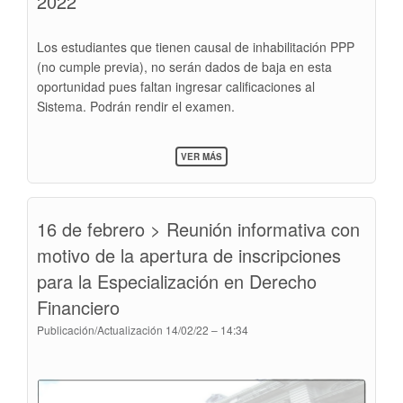
2022
PRESENCIAL
A
PARTIR
Los estudiantes que tienen causal de inhabilitación PPP
DEL
INICIO
(no cumple previa), no serán dados de baja en esta
DE
oportunidad pues faltan ingresar calificaciones al
LOS
CURSOS
Sistema. Podrán rendir el examen.
2022
SOBRE
VER MÁS
INHABILITADOS
PARA
EL
DÍA
16 de febrero > Reunión informativa con
19
DE
motivo de la apertura de inscripciones
FEBRERO
DE
para la Especialización en Derecho
2022
Financiero
Publicación/Actualización
14/02/22 – 14:34