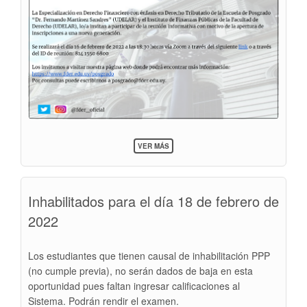
SOBRE
VER MÁS
16
DE
FEBRERO
>
Inhabilitados para el día 18 de febrero de
REUNIÓN
INFORMATIVA
2022
CON
MOTIVO
DE
LA
Los estudiantes que tienen causal de inhabilitación PPP
APERTURA
(no cumple previa), no serán dados de baja en esta
DE
oportunidad pues faltan ingresar calificaciones al
INSCRIPCIONES
PARA
Sistema. Podrán rendir el examen.
LA