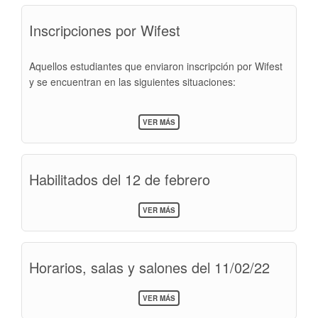
EL
DÍA
Inscripciones por Wifest
16
DE
FEBRERO
DE
Aquellos estudiantes que enviaron inscripción por Wifest
2022
y se encuentran en las siguientes situaciones:
SOBRE
VER MÁS
INSCRIPCIONES
POR
WIFEST
Habilitados del 12 de febrero
SOBRE
VER MÁS
HABILITADOS
DEL
12
DE
Horarios, salas y salones del 11/02/22
FEBRERO
SOBRE
VER MÁS
HORARIOS,
SALAS