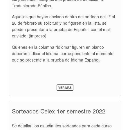
Traductorado Público.
Aquellos que hayan enviado dentro del período del 1º al
20 de febrero su solicitud y no figuren en la lista, se
pueden presentar a la prueba de Español con el mail
enviado. (impreso)
Quienes en la columna "Idioma" figuren en blanco
deberán indicar el idioma correspondiente al momento
que se presente a la prueba de Idioma Español.
SOBRE
VER MÁS
LISTA
DE
INCRIPTOS
PRUEBA
Sorteados Celex 1er semestre 2022
DE
ADMISIÓN
-
TRADUCTORADO
Se detallan los estudiantes sorteados para cada curso
2022