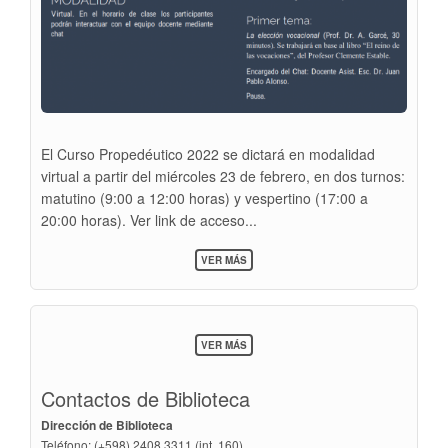
El Curso Propedéutico 2022 se dictará en modalidad
virtual a partir del miércoles 23 de febrero, en dos turnos:
matutino (9:00 a 12:00 horas) y vespertino (17:00 a
20:00 horas). Ver link de acceso...
SOBRE
VER MÁS
23
DE
FEBRERO
AL
4
SOBRE
VER MÁS
DE
BIBLIOTECA
MARZO
(BARRA
>
LATERAL)
Contactos de Biblioteca
CURSO
PROPEDÉUTICO
Dirección de Biblioteca
2022
Teléfono: (+598) 2408 3311 (int. 160)