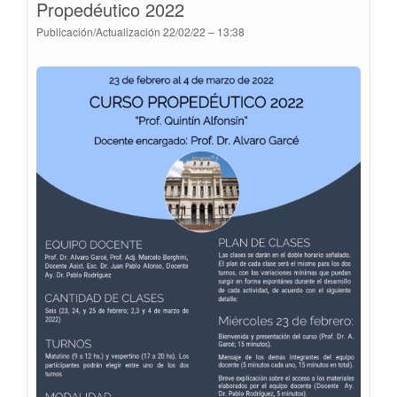
Propedéutico 2022
TÉCNICAS,
ACTIVIDADES
Publicación/Actualización
22/02/22 – 13:38
INTEGRATIVAS
Y
FAMILIA
PERSONAL
Y
PATRIMONIAL