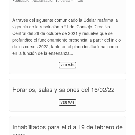
Publicación/Actualización
15/02/22 – 11:30
A través del siguiente comunicado la Udelar reafirma la
vigencia de la resolución n.°1 del Consejo Directivo
Central del 26 de octubre de 2021 y resuelve que se
profundice el funcionamiento presencial a partir del inicio
de los cursos 2022, tanto en el plano institucional como
en la función de la enseñanza...
SOBRE
VER MÁS
COMUNICADO
Nº
52
DEL
Horarios, salas y salones del 16/02/22
SR.
RECTOR
DE
SOBRE
LA
VER MÁS
HORARIOS,
UDELAR:
SALAS
SE
Y
RESUELVE
SALONES
PROFUNDIZAR
Inhabilitados para el día 19 de febrero de
DEL
EL
16/02/22
FUNCIONAMIENTO