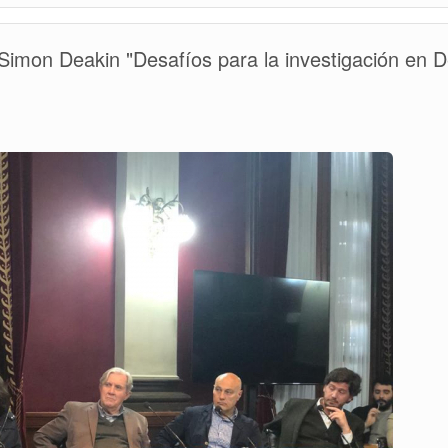
10
MANDAMIENTOS
DE
 Simon Deakin "Desafíos para la investigación en 
COUTURE.
ANÁLISIS
Y
PROYECCIÓN
ACTUAL