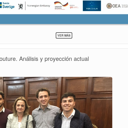
SOBRE
VER MÁS
10
AL
21
DE
ture. Análisis y proyección actual
OCTUBRE
>
SEMANA
DE
LOS
DERECHOS
HUMANOS