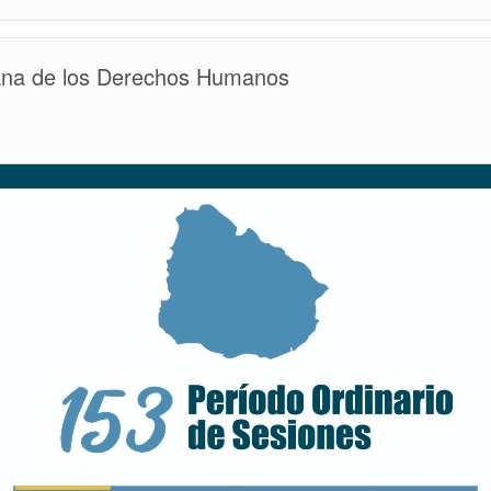
DE
BECAS
PAEC
ana de los Derechos Humanos
UNIVERSIDAD
EUROPEA
-
OEA