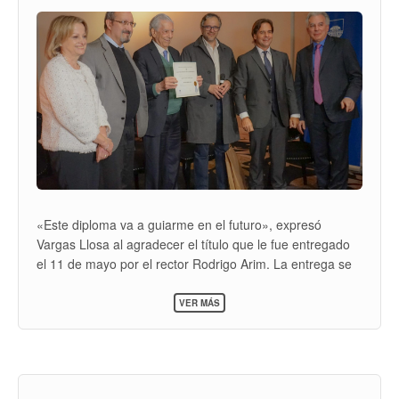
«Este diploma va a guiarme en el futuro», expresó
Vargas Llosa al agradecer el título que le fue entregado
el 11 de mayo por el rector Rodrigo Arim. La entrega se
realizó en cumplimiento de una resolución tomada en
SOBRE
2012 por el Consejo Directivo Central (CDC) de la
VER MÁS
MARIO
Universidad de la República (Udelar)...
VARGAS
LLOSA
RECIBIÓ
TÍTULO
DE
DOCTOR