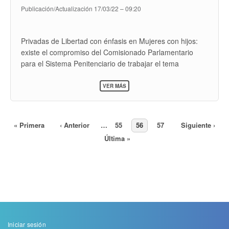
Publicación/Actualización
17/03/22 – 09:20
Privadas de Libertad con énfasis en Mujeres con hijos:
existe el compromiso del Comisionado Parlamentario
para el Sistema Penitenciario de trabajar el tema
conjuntamente... Asimismo continuamos con las líneas
SOBRE
habituales del convenio, habeas corpus y amicus curiae
VER MÁS
LÍNEAS
(Clínica de Litigio Estratégico; como la ejecución del
DE
Programa “Aprendiendo Juntos” con la Universidad de
EXTENSIÓN
2022
Cambridge...
DE
Primera
« Primera
Página
‹ Anterior
…
Page
55
Page
56
Page
57
Siguiente
Siguiente ›
Paginación
LA
página
anterior
página
Última
Última »
FACULTAD
página
DE
DERECHO
Menu
Iniciar sesión