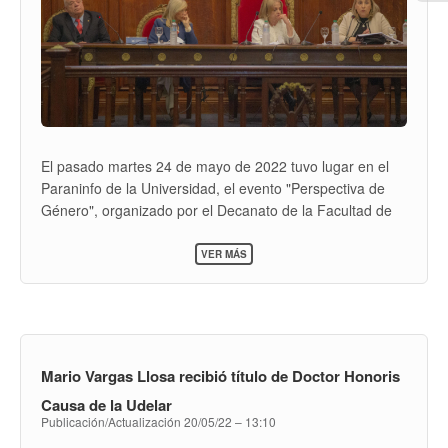
El pasado martes 24 de mayo de 2022 tuvo lugar en el
Paraninfo de la Universidad, el evento "Perspectiva de
Género", organizado por el Decanato de la Facultad de
Derecho. La apertura estuvo a cargo del Lic. Rodrigo
SOBRE
Arim (Rector de la Universidad de la República) y la Dra.
VER MÁS
PERSPECTIVA
Cristina Mangarelli (Decana de la Facultad de Derecho).
DE
Expositores: Esc. Beatriz Argimon (Vicepresidenta de la
GÉNERO
República), Dr. Ricardo Pérez Manrique (Presidente de la
Corte Interamericana de DDHH), y Dra. Doris Morales
(Ministra de la Suprema Corte de Justicia). Ver video de
Mario Vargas Llosa recibió título de Doctor Honoris
la transmisión...
Causa de la Udelar
Publicación/Actualización
20/05/22 – 13:10