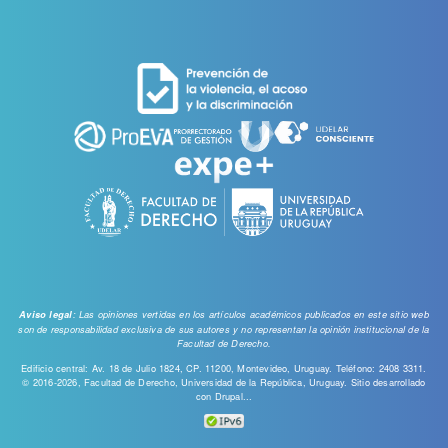
de
cuenta
de
usuario
: Las opiniones vertidas en los artículos académicos publicados en este sitio web
Aviso legal
son de responsabilidad exclusiva de sus autores y no representan la opinión institucional de la
Facultad de Derecho.
Edificio central: Av. 18 de Julio 1824, CP. 11200, Montevideo, Uruguay. Teléfono: 2408 3311.
© 2016-2026, Facultad de Derecho, Universidad de la República, Uruguay. Sitio desarrollado
con
Drupal...