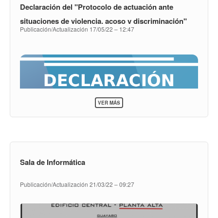
Declaración del "Protocolo de actuación ante
HONORIS
CAUSA
situaciones de violencia, acoso y discriminación"
DE
Publicación/Actualización
17/05/22 – 12:47
LA
UDELAR
SOBRE
VER MÁS
DECLARACIÓN
DEL
"PROTOCOLO
DE
ACTUACIÓN
ANTE
SITUACIONES
Sala de Informática
DE
VIOLENCIA,
ACOSO
Publicación/Actualización
21/03/22 – 09:27
Y
DISCRIMINACIÓN"