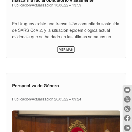
Publicación/Actualización
10/06/22 – 13:59
recomendado
En Uruguay existe una transmisión comunitaria sostenida
de SARS-CoV-2, y la situación epidemiológica actual
evidencia que se ha dado en las últimas semanas un
aumento de casos de covid-19. A esto se agrega el
SOBRE
componente estacional, con un número importante y
VER MÁS
COVID-
creciente de infección por otros agentes virales, como
19
influenza, VRS y otros...
>
COMUNICADO
DEL
MSP:
USO
Perspectiva de Género
DE
MASCARILLA
FACIAL
Publicación/Actualización
26/05/22 – 09:24
OBLIGATORIO
Y
ALTAMENTE
RECOMENDADO