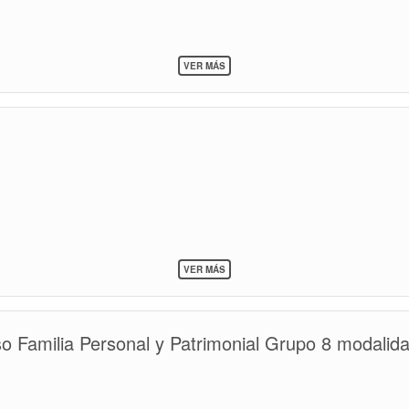
SOBRE
VER MÁS
PAUTAS
OBLIGATORIAS
DE
PARTICIPACIÓN
Y
ACREDITACIÓN
DE
LAS
ACTIVIDADES
EN
EL
MARCO
DE
SOBRE
LAS
VER MÁS
N
COMPETENCIAS
MOOT
o Familia Personal y Patrimonial Grupo 8 modalida