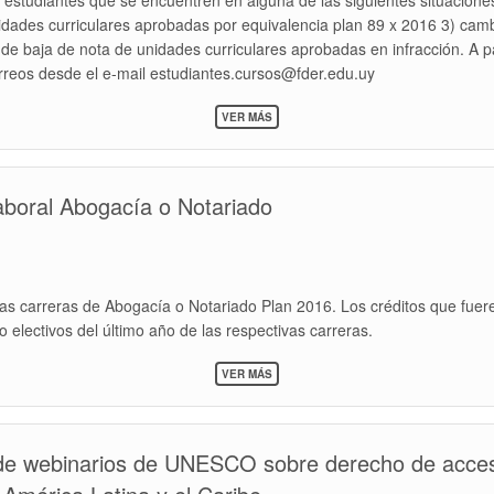
estudiantes que se encuentren en alguna de las siguientes situacione
nidades curriculares aprobadas por equivalencia plan 89 x 2016 3) ca
d de baja de nota de unidades curriculares aprobadas en infracción. A p
rreos desde el e-mail estudiantes.cursos@fder.edu.uy
SOBRE
VER MÁS
2DO
PERÍODO
HABILTADO
PARA
aboral Abogacía o Notariado
RECLAMOS
Y
ENVÍO
DE
CORREOS
 las carreras de Abogacía o Notariado Plan 2016. Los créditos que fuer
 electivos del último año de las respectivas carreras.
SOBRE
VER MÁS
ACREDITACIÓN
DE
ACTIVIDAD
LABORAL
de webinarios de UNESCO sobre derecho de acceso
ABOGACÍA
O
NOTARIADO