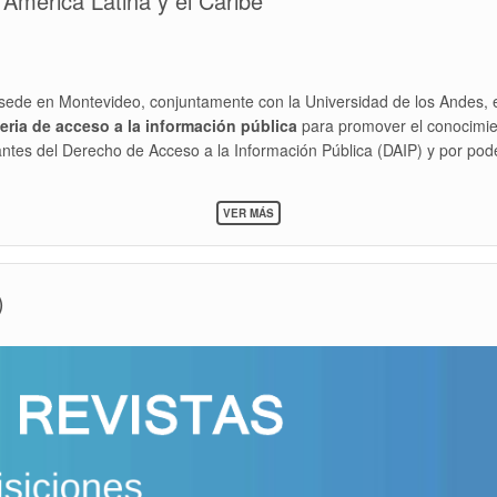
América Latina y el Caribe
sede en Montevideo, conjuntamente con la Universidad de los Andes, 
ria de acceso a la información pública
para promover el conocimie
rantes del Derecho de Acceso a la Información Pública (DAIP) y por pode
SOBRE
VER MÁS
CONVOCATORIA
2023
>
CICLO
)
DE
WEBINARIOS
DE
UNESCO
SOBRE
DERECHO
DE
ACCESO
A
LA
INFORMACIÓN
PÚBLICA