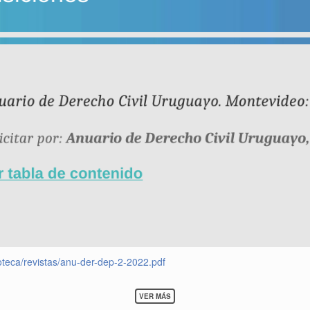
CON
CENTROS
ACADÉMICOS
DE
AMÉRICA
LATINA
Y
EL
CARIBE
SOBRE
VER MÁS
BOLETÍN