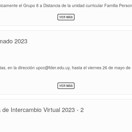
nicamente el Grupo 8 a Distancia de la unidad curricular Familia Person
SOBRE
VER MÁS
CAMBIO
FECHA
DE
INICIO
amado 2023
CURSO
FAMILIA
PERSONAL
Y
PATRIMONIAL
GRUPO
tas, en la dirección upcc@fder.edu.uy, hasta el viernes 26 de mayo de 
8
MODALIDAD
A
DISTANCIA
SOBRE
VER MÁS
CONVOCATORIA
PED
-
2DO
e Intercambio Virtual 2023 - 2
LLAMADO
2023