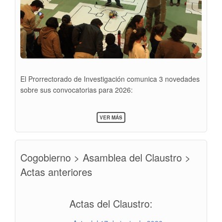
El Prorrectorado de Investigación comunica 3 novedades
sobre sus convocatorias para 2026:
SOBRE
VER MÁS
CONVOCATORIAS
2026
PRORRECTORADO
DE
Cogobierno > Asamblea del Claustro >
INVESTIGACIÓN
Actas anteriores
Actas del Claustro: