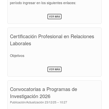
período ingresar en los siguientes enlaces:
SOBRE
VER MÁS
CALENDARIOS
DE
EXÁMENES
2026
Certificación Profesional en Relaciones
Laborales
Objetivos
SOBRE
VER MÁS
CERTIFICACIÓN
PROFESIONAL
EN
RELACIONES
Convocatorias a Programas de
LABORALES
Investigación 2026
Publicación/Actualización
23/12/25 – 10:27