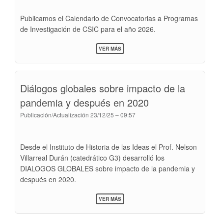
Publicamos el Calendario de Convocatorias a Programas
de Investigación de CSIC para el año 2026.
SOBRE
VER MÁS
CONVOCATORIAS
A
PROGRAMAS
DE
Diálogos globales sobre impacto de la
INVESTIGACIÓN
2026
pandemia y después en 2020
Publicación/Actualización
23/12/25 – 09:57
Desde el Instituto de Historia de las Ideas el Prof. Nelson
Villarreal Durán (catedrático G3) desarrolló los
DIALOGOS GLOBALES sobre impacto de la pandemia y
después en 2020.
SOBRE
VER MÁS
DIÁLOGOS
GLOBALES
SOBRE