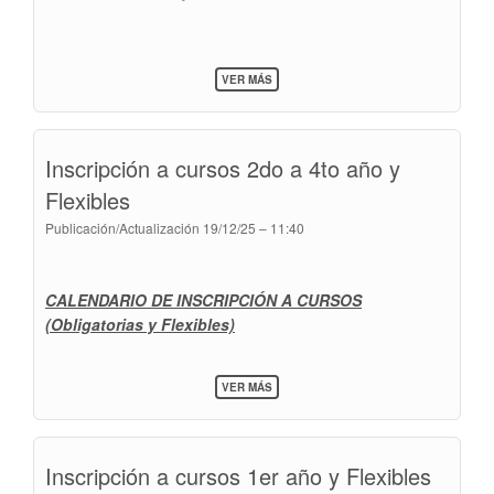
SOBRE
VER MÁS
CONSULTORIO
JURÍDICO
>
ORGANIGRAMA
Inscripción a cursos 2do a 4to año y
Y
ESTADÍSTICAS
Flexibles
Publicación/Actualización
19/12/25 – 11:40
CALENDARIO DE INSCRIPCIÓN A
CURSOS
(Obligatorias y Flexibles)
SOBRE
VER MÁS
INSCRIPCIÓN
A
CURSOS
2DO
Inscripción a cursos 1er año y Flexibles
A
4TO