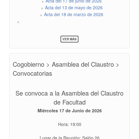
Acta del 17 de junio de 2026
Acta del 13 de mayo de 2026
Acta del 18 de marzo de 2026
SOBRE
VER MÁS
COGOBIERNO
>
ASAMBLEA
DEL
Cogobierno > Asamblea del Claustro >
CLAUSTRO
>
Convocatorias
ACTAS
ANTERIORES
Se convoca a la Asamblea del Claustro
de Facultad
Miércoles 17 de Junio de 2026
Hora: 19:00
Lugar de la Reunión: Salón 26