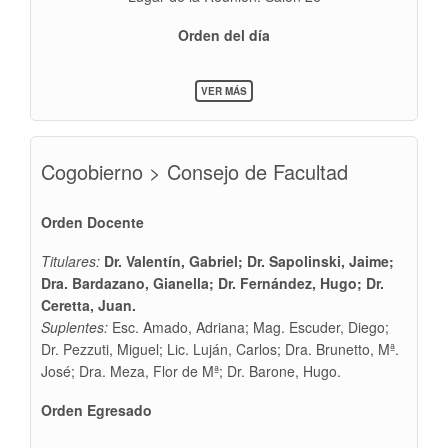
Orden del día
SOBRE
VER MÁS
COGOBIERNO
>
ASAMBLEA
DEL
Cogobierno > Consejo de Facultad
CLAUSTRO
>
CONVOCATORIAS
Orden Docente
Titulares:
Dr. Valentín, Gabriel; Dr. Sapolinski, Jaime;
Dra. Bardazano, Gianella; Dr. Fernández, Hugo; Dr.
Ceretta, Juan.
Suplentes:
Esc. Amado, Adriana; Mag. Escuder, Diego;
Dr. Pezzuti, Miguel; Lic. Luján, Carlos; Dra. Brunetto, Mª.
José; Dra. Meza, Flor de Mª; Dr. Barone, Hugo.
Orden Egresado