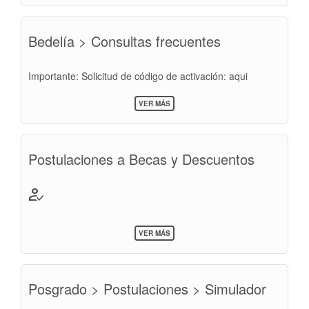
TÉCNICAS
NOTARIALES
Y
Bedelía > Consultas frecuentes
PRÁCTICAS
DE
ABOGACÍA
Importante: Solicitud de código de activación: aqui
SOBRE
VER MÁS
BEDELÍA
>
CONSULTAS
FRECUENTES
Postulaciones a Becas y Descuentos
how_to_reg
SOBRE
VER MÁS
POSTULACIONES
A
BECAS
Y
Posgrado > Postulaciones > Simulador
DESCUENTOS