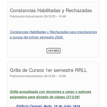
DEL
PROGRAMA
Constancias Habilitadas y Rechazadas
ERASMUS+
PARA
Publicación/Actualización
29/12/25 – 10:48
MOVILIDAD
EN
ESPAÑA
Constancias Habilitadas y Rechazadas para inscripciones
a cursos del primer semestre 2026.
SOBRE
VER MÁS
CONSTANCIAS
HABILITADAS
Y
RECHAZADAS
Grilla de Cursos 1er semestre RRLL
Publicación/Actualización
26/12/25 – 15:59
Grilla actualizada con docentes a cargo y salones
asignados para dictado de clases (27/2/26)
Edificio Central: Avda. 18 de Julio 1824