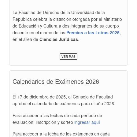
La Facultad de Derecho de la Universidad de la
República celebra la distinción otorgada por el Ministerio
de Educación y Cultura a dos integrantes de su cuerpo
docente en el marco de los
Premios a las Letras 2025
,
en el área de
Ciencias Jurídicas
.
SOBRE
VER MÁS
DOCENTES
DE
LA
FACULTAD
Calendarios de Exámenes 2026
DE
DERECHO
DISTINGUIDOS
EN
El 17 de diciembre de 2025, el Consejo de Facultad
LOS
aprobó el calendario de exámenes para el año 2026.
PREMIOS
A
LAS
Para acceder a las fechas de cada período de
LETRAS
evaluación, inscripción y sorteo
ingresar aquí
2025
Para acceder a la fecha de los exámenes en cada