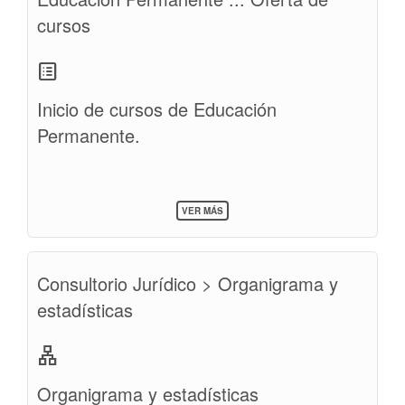
cursos
list_alt
Inicio de cursos de Educación
Permanente.
SOBRE
VER MÁS
EDUCACIÓN
PERMANENTE
:::
OFERTA
Consultorio Jurídico > Organigrama y
DE
CURSOS
estadísticas
lan
Organigrama y estadísticas