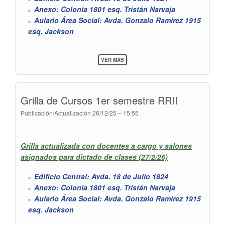
Anexo: Colonia 1801 esq. Tristán Narvaja
Aulario Área Social: Avda. Gonzalo Ramirez 1915
esq. Jackson
SOBRE
VER MÁS
GRILLA
DE
CURSOS
1ER
Grilla de Cursos 1er semestre RRII
SEMESTRE
RRLL
Publicación/Actualización
26/12/25 – 15:55
Grilla actualizada con docentes a cargo y salones
asignados para dictado de clases (27/2/26)
Edificio Central: Avda. 18 de Julio 1824
Anexo: Colonia 1801 esq. Tristán Narvaja
Aulario Área Social: Avda. Gonzalo Ramirez 1915
esq. Jackson