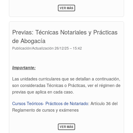
SOBRE
VER MÁS
GRILLA
DE
CURSOS
1ER
Previas: Técnicas Notariales y Prácticas
SEMESTRE
RRII
de Abogacía
Publicación/Actualización
26/12/25 – 15:42
Importante:
Las unidades curriculares que se detallan a continuación,
son consideradas Técnicas o Prácticas, ver el régimen de
previas que aplica en cada caso.
Cursos Teóricos- Prácticos de Notariado
: Artículo 36 del
Reglamento de cursos y exámenes
SOBRE
VER MÁS
PREVIAS: