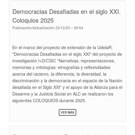
IMPACTO
Democracias Desafiadas en el siglo XXI.
DE
LA
Coloquios 2025
PANDEMIA
Y
Publicación/Actualización
23/12/25 – 09:54
DESPUÉS
EN
2020
En el marco del proyecto de extensión de la UdelaR:
"Democracias Desafiadas en el siglo XXI" del proyecto de
investigación I+D/CSIC "Narrativas, representaciones,
memorias y mitologías: etnografías y reflexividades
acerca del racismo, la diferencia, la diversidad, la
discriminación y la democracia en el espacio de la Nación
desafiada en el Siglo XXI" y el apoyo de la Alianza para el
Desarme y la Justicia Social en ALC se realizaron los
siguientes COLOQUIOS durante 2025.
SOBRE
VER MÁS
DEMOCRACIAS
DESAFIADAS
EN
EL
SIGLO