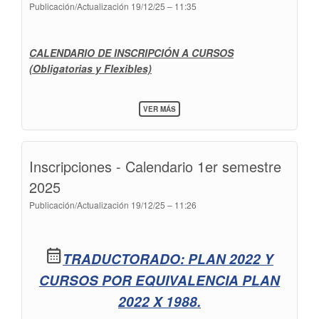
Publicación/Actualización
19/12/25 – 11:35
AÑO
Y
FLEXIBLES
CALENDARIO DE INSCRIPCIÓN A
CURSOS
(Obligatorias y Flexibles)
SOBRE
VER MÁS
INSCRIPCIÓN
A
CURSOS
1ER
Inscripciones - Calendario 1er semestre
AÑO
Y
2025
FLEXIBLES
Publicación/Actualización
19/12/25 – 11:26
calendar_month
TRADUCTORADO: PLAN 2022 Y
CURSOS POR EQUIVALENCIA PLAN
2022 X 1988.