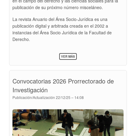
en el campo del derecho y las ciencias sociales para la
publicación de su próximo número misceláneo.
La revista Anuario del Área Socio-Jurídica es una
publicación digital y arbitrada creada en el 2002 a
instancias del Área Socio Jurídica de la Facultad de
Derecho.
SOBRE
VER MÁS
CONVOCATORIA
DE
LA
REVISTA
Convocatorias 2026 Prorrectorado de
ANUARIO
DEL
Investigación
ÁREA
SOCIO
Publicación/Actualización
22/12/25 – 14:08
JURÍDICA