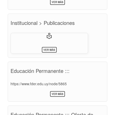
SOBRE
VER MÁS
PROGRAMA
DE
BECAS
DE
Institucional > Publicaciones
GOBIERNO
DE
LA
REPÚBLICA
local_library
POPULAR
CHINA
SOBRE
VER MÁS
INSTITUCIONAL
>
PUBLICACIONES
Educación Permanente :::
https://www.fder.edu.uy/node/5865
SOBRE
VER MÁS
EDUCACIÓN
PERMANENTE
:::
Educación Permanente ::: Oferta de