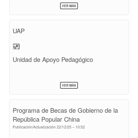
SOBRE
VER MÁS
COGOBIERNO
>
CONSEJO
DE
UAP
FACULTAD
cast_for_education
Unidad de Apoyo Pedagógico
SOBRE
VER MÁS
UAP
Programa de Becas de Gobierno de la
República Popular China
Publicación/Actualización
22/12/25 – 10:52