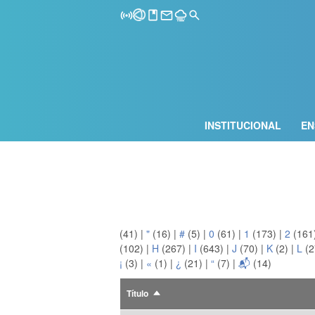
INSTITUCIONAL
EN
(41)
|
"
(16)
|
#
(5)
|
0
(61)
|
1
(173)
|
2
(161
(102)
|
H
(267)
|
I
(643)
|
J
(70)
|
K
(2)
|
L
(2
¡
(3)
|
«
(1)
|
¿
(21)
|
“
(7)
|
📬
(14)
Título
Ordenar
descendente