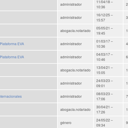
11/04/18 –
administrador
2
10:36
16/12/25 –
administrador
3
15:57
05/05/21 –
abogacía.notariado
1
19:45
01/03/17 –
a Plataforma EVA
administrador
4
10:36
04/03/17 –
a Plataforma EVA
administrador
6
10:46
13/04/21 –
abogacía.notariado
1
15:05
24/03/23 –
administrador
1
09:01
08/03/23 –
nternacionales
administrador
7
17:06
30/04/21 –
abogacía.notariado
1
17:26
24/05/22 –
género
9
09:34