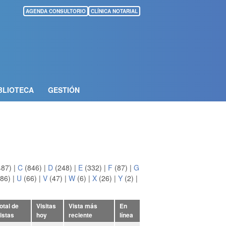
AGENDA CONSULTORIO
CLÍNICA NOTARIAL
BLIOTECA
GESTIÓN
487)
|
C
(846)
|
D
(248)
|
E
(332)
|
F
(87)
|
G
86)
|
U
(66)
|
V
(47)
|
W
(6)
|
X
(26)
|
Y
(2)
|
otal de
Visitas
Vista más
En
istas
hoy
reciente
línea