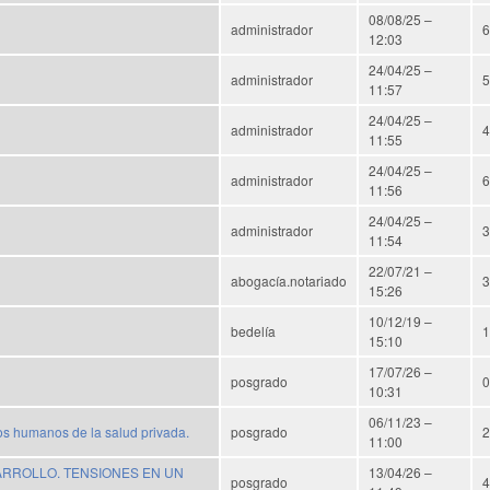
08/08/25 –
administrador
6
12:03
24/04/25 –
administrador
5
11:57
24/04/25 –
administrador
4
11:55
24/04/25 –
administrador
6
11:56
24/04/25 –
administrador
3
11:54
22/07/21 –
abogacía.notariado
3
15:26
10/12/19 –
bedelía
1
15:10
17/07/26 –
posgrado
0
10:31
06/11/23 –
os humanos de la salud privada.
posgrado
2
11:00
RROLLO. TENSIONES EN UN
13/04/26 –
posgrado
4