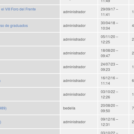
11:49
l VIII Foro del Frente
29/09/17 –
administrador
1
11:41
30/04/18 –
urso de graduados
administrador
4
10:04
05/11/20 –
administrador
2
12:25
18/08/20 –
administrador
2
09:47
24/07/23 –
administrador
1
09:23
16/12/16 –
)
administrador
6
11:14
03/10/22 –
administrador
1
12:26
20/08/20 –
989)
bedelía
7
09:50
09/12/16 –
)
administrador
2
12:31
03/10/22 –