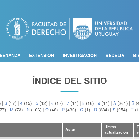
Pasar
al
contenido
principal
SEÑANZA
EXTENSIÓN
INVESTIGACIÓN
BEDELÍA
BI
ÍNDICE DEL SITIO
)
|
3
(17)
|
4
(15)
|
5
(12)
|
6
(17)
|
7
(14)
|
8
(16)
|
9
(14)
|
A
(261)
|
B
(
77)
|
M
(73)
|
N
(106)
|
O
(48)
|
P
(436)
|
Q
(1)
|
R
(234)
|
S
(254)
|
T
(1
Última
T
Autor
actualización
v