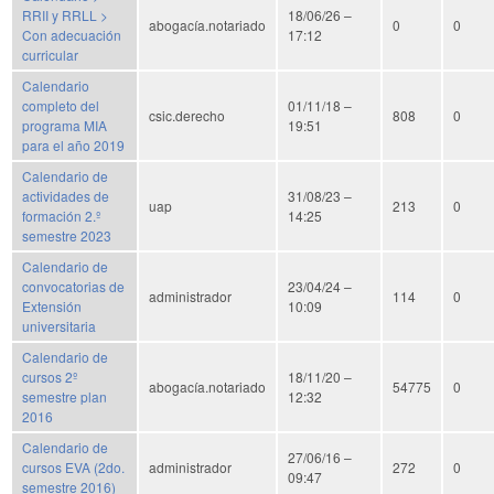
RRII y RRLL >
18/06/26 –
abogacía.notariado
0
0
Con adecuación
17:12
curricular
Calendario
completo del
01/11/18 –
csic.derecho
808
0
programa MIA
19:51
para el año 2019
Calendario de
actividades de
31/08/23 –
uap
213
0
formación 2.º
14:25
semestre 2023
Calendario de
convocatorias de
23/04/24 –
administrador
114
0
Extensión
10:09
universitaria
Calendario de
cursos 2º
18/11/20 –
abogacía.notariado
54775
0
semestre plan
12:32
2016
Calendario de
27/06/16 –
cursos EVA (2do.
administrador
272
0
09:47
semestre 2016)