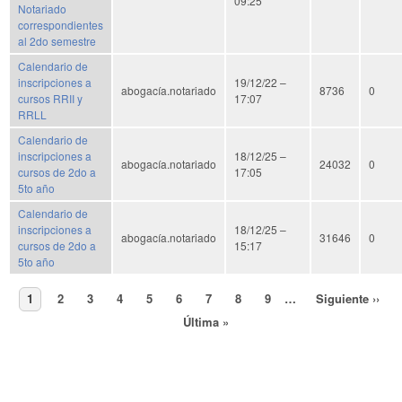
09:25
Notariado
correspondientes
al 2do semestre
Calendario de
inscripciones a
19/12/22 –
abogacía.notariado
8736
0
cursos RRII y
17:07
RRLL
Calendario de
inscripciones a
18/12/25 –
abogacía.notariado
24032
0
cursos de 2do a
17:05
5to año
Calendario de
inscripciones a
18/12/25 –
abogacía.notariado
31646
0
cursos de 2do a
15:17
5to año
Page
1
Page
2
Page
3
Page
4
Page
5
Page
6
Page
7
Page
8
Page
9
…
Siguiente
Siguiente ››
Paginación
página
Última
Última »
página