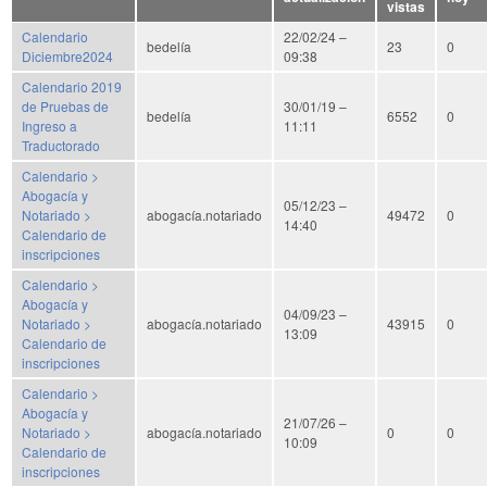
vistas
descendente
Calendario
22/02/24 –
bedelía
23
0
Diciembre2024
09:38
Calendario 2019
de Pruebas de
30/01/19 –
bedelía
6552
0
Ingreso a
11:11
Traductorado
Calendario >
Abogacía y
05/12/23 –
Notariado >
abogacía.notariado
49472
0
14:40
Calendario de
inscripciones
Calendario >
Abogacía y
04/09/23 –
Notariado >
abogacía.notariado
43915
0
13:09
Calendario de
inscripciones
Calendario >
Abogacía y
21/07/26 –
Notariado >
abogacía.notariado
0
0
10:09
Calendario de
inscripciones