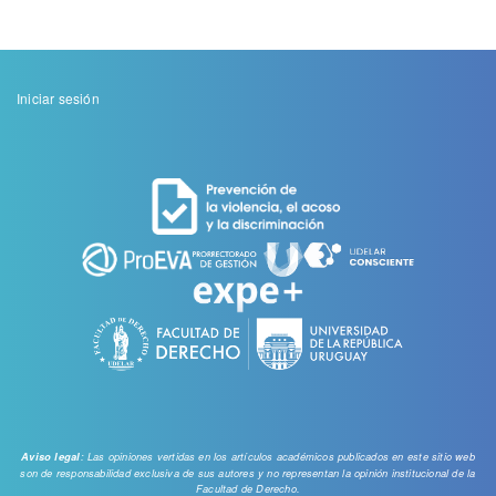
Menu
Iniciar sesión
de
cuenta
de
usuario
: Las opiniones vertidas en los artículos académicos publicados en este sitio web
Aviso legal
son de responsabilidad exclusiva de sus autores y no representan la opinión institucional de la
Facultad de Derecho.