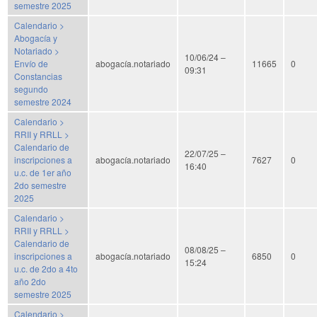
semestre 2025
Calendario >
Abogacía y
Notariado >
10/06/24 –
Envío de
abogacía.notariado
11665
0
09:31
Constancias
segundo
semestre 2024
Calendario >
RRII y RRLL >
Calendario de
22/07/25 –
inscripciones a
abogacía.notariado
7627
0
16:40
u.c. de 1er año
2do semestre
2025
Calendario >
RRII y RRLL >
Calendario de
08/08/25 –
inscripciones a
abogacía.notariado
6850
0
15:24
u.c. de 2do a 4to
año 2do
semestre 2025
Calendario >