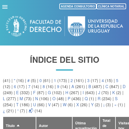
Pasar
AGENDA CONSULTORIO
CLÍNICA NOTARIAL
al
contenido
principal
ÍNDICE DEL SITIO
(41)
|
"
(16)
|
#
(5)
|
0
(61)
|
1
(173)
|
2
(161)
|
3
(17)
|
4
(15)
|
5
(12)
|
6
(17)
|
7
(14)
|
8
(16)
|
9
(14)
|
A
(261)
|
B
(487)
|
C
(847)
|
D
(249)
|
E
(332)
|
F
(87)
|
G
(102)
|
H
(267)
|
I
(643)
|
J
(70)
|
K
(2)
|
L
(277)
|
M
(73)
|
N
(106)
|
O
(48)
|
P
(436)
|
Q
(1)
|
R
(234)
|
S
(254)
|
T
(186)
|
U
(66)
|
V
(47)
|
W
(6)
|
X
(26)
|
Y
(2)
|
¡
(3)
|
«
(1)
|
¿
(21)
|
“
(7)
|
📬
(14)
Total
Última
Visita
Título
Autor
de
Ordenar
actualización
hoy