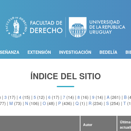
Pasar
al
contenido
principal
SEÑANZA
EXTENSIÓN
INVESTIGACIÓN
BEDELÍA
BI
ÍNDICE DEL SITIO
)
|
3
(17)
|
4
(15)
|
5
(12)
|
6
(17)
|
7
(14)
|
8
(16)
|
9
(14)
|
A
(261)
|
B
(
77)
|
M
(73)
|
N
(106)
|
O
(48)
|
P
(436)
|
Q
(1)
|
R
(234)
|
S
(254)
|
T
(1
Última
Autor
actual