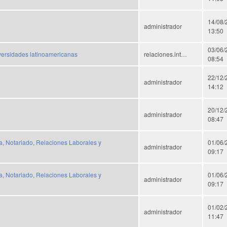
14/08/
administrador
13:50
03/06/
versidades latinoamericanas
relaciones.int…
08:54
22/12/
administrador
14:12
20/12/
administrador
08:47
a, Notariado, Relaciones Laborales y
01/06/
administrador
09:17
a, Notariado, Relaciones Laborales y
01/06/
administrador
09:17
01/02/
administrador
11:47