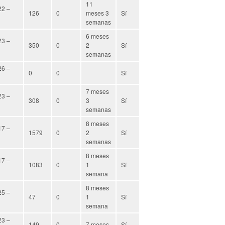
11
22 –
126
0
meses 3
Sí
semanas
6 meses
23 –
350
0
2
Sí
semanas
26 –
0
0
Sí
7 meses
23 –
308
0
3
Sí
semanas
8 meses
17 –
1579
0
2
Sí
semanas
8 meses
17 –
1083
0
1
Sí
semana
8 meses
25 –
47
0
1
Sí
semana
23 –
149
0
7 meses
Sí