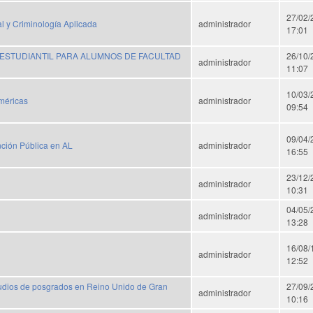
27/02/
l y Criminología Aplicada
administrador
17:01
 ESTUDIANTIL PARA ALUMNOS DE FACULTAD
26/10/
administrador
11:07
10/03/
méricas
administrador
09:54
09/04/
nción Pública en AL
administrador
16:55
23/12/
administrador
10:31
04/05/
administrador
13:28
16/08/
administrador
12:52
tudios de posgrados en Reino Unido de Gran
27/09/
administrador
10:16