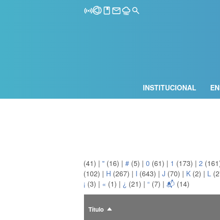
INSTITUCIONAL
EN
(41)
|
"
(16)
|
#
(5)
|
0
(61)
|
1
(173)
|
2
(161
(102)
|
H
(267)
|
I
(643)
|
J
(70)
|
K
(2)
|
L
(2
¡
(3)
|
«
(1)
|
¿
(21)
|
“
(7)
|
📬
(14)
Título
Ordenar
descendente