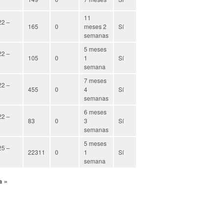
11
22 –
165
0
meses 2
Sí
semanas
5 meses
22 –
105
0
1
Sí
semana
7 meses
22 –
455
0
4
Sí
semanas
6 meses
22 –
83
0
3
Sí
semanas
5 meses
25 –
22311
0
1
Sí
semana
a
a »
a