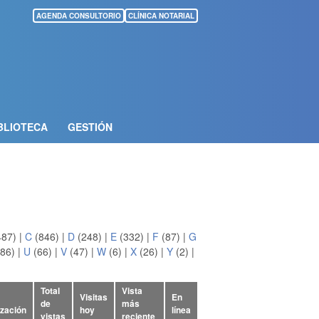
AGENDA CONSULTORIO
CLÍNICA NOTARIAL
BLIOTECA
GESTIÓN
487)
|
C
(846)
|
D
(248)
|
E
(332)
|
F
(87)
|
G
86)
|
U
(66)
|
V
(47)
|
W
(6)
|
X
(26)
|
Y
(2)
|
Total
Vista
Visitas
En
de
más
ización
hoy
línea
vistas
reciente