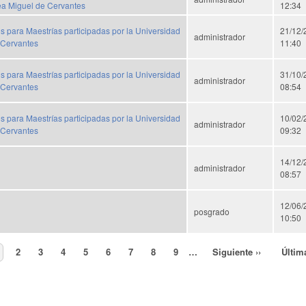
ea Miguel de Cervantes
12:34
 para Maestrías participadas por la Universidad
21/12/
administrador
 Cervantes
11:40
 para Maestrías participadas por la Universidad
31/10/
administrador
 Cervantes
08:54
 para Maestrías participadas por la Universidad
10/02/
administrador
 Cervantes
09:32
14/12/
administrador
08:57
12/06/
posgrado
10:50
age
Page
2
Page
3
Page
4
Page
5
Page
6
Page
7
Page
8
Page
9
…
Siguiente
Siguiente ››
Últim
Últim
página
págin