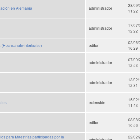
28/09/
gación en Alemania
administrador
11:22
17/07/
administrador
12:22
02/06/
 (Hochschulwinterkurse)
editor
16:29
07/09/
administrador
12:53
13/02/
administrador
12:31
15/02/
ales
extensión
11:43
08/08/
editor
10:56
s para Maestrías participadas por la
22/02/
administrador