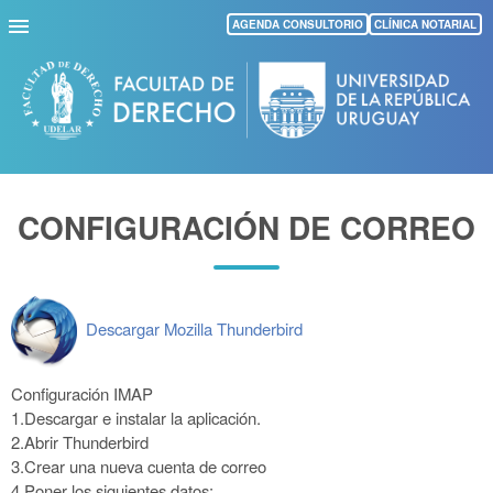
Pasar
AGENDA CONSULTORIO
CLÍNICA NOTARIAL
al
contenido
principal
CONFIGURACIÓN DE CORREO
Descargar Mozilla Thunderbird
Configuración IMAP
1.Descargar e instalar la aplicación.
2.Abrir Thunderbird
3.Crear una nueva cuenta de correo
4.Poner los siguientes datos: