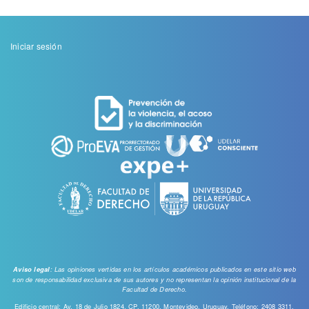
Menu
Iniciar sesión
de
cuenta
de
usuario
: Las opiniones vertidas en los artículos académicos publicados en este sitio web
Aviso legal
son de responsabilidad exclusiva de sus autores y no representan la opinión institucional de la
Facultad de Derecho.
Edificio central: Av. 18 de Julio 1824, CP. 11200, Montevideo, Uruguay. Teléfono: 2408 3311.